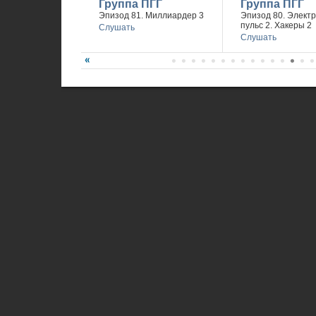
Группа ПГГ
Группа ПГГ
Эпизод 81. Миллиардер 3
Эпизод 80. Элект
пульс 2. Хакеры 2
Слушать
Слушать