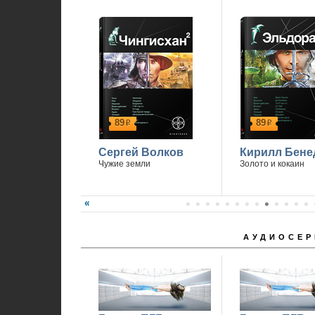
89
89
р
р
Сергей Волков
Кирилл Бене
Чужие земли
Золото и кокаин
АУДИОСЕР