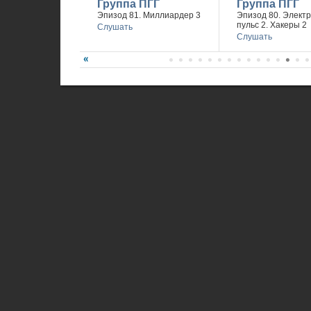
Группа ПГГ
Группа ПГГ
Эпизод 81. Миллиардер 3
Эпизод 80. Элект
пульс 2. Хакеры 2
Слушать
Слушать