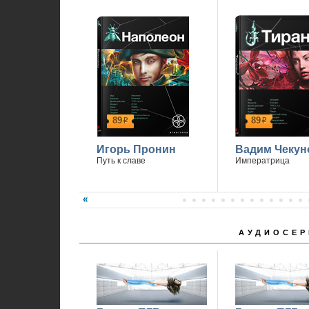
89
89
р
р
Игорь Пронин
Вадим Чекун
Путь к славе
Императрица
АУДИОСЕР