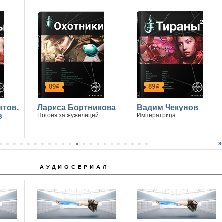
89
89
р
р
ктов,
Лариса Бортникова
Вадим Чекунов
в
Погоня за жужелицей
Императрица
АУДИОСЕРИАЛ