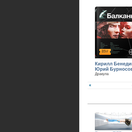
89
р
Кирилл Бенеди
Юрий Бурносо
Дракула