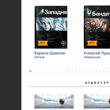
89
89
р
р
Карина Шаинян
Алексей Лук
Шельф
Ликвидация
АУДИОСЕР