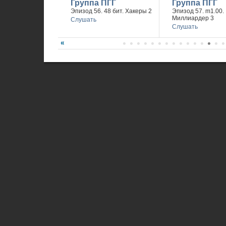
Группа ПГГ
Группа ПГГ
Эпизод 56. 48 бит. Хакеры 2
Эпизод 57. m1.00.
Миллиардер 3
Слушать
Слушать