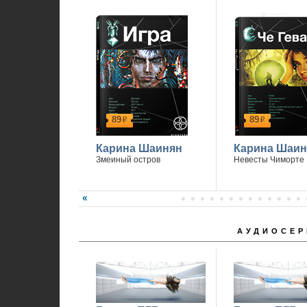
89
89
р
р
Карина Шаинян
Карина Шаин
Змеиный остров
Невесты Чиморте
АУДИОСЕР