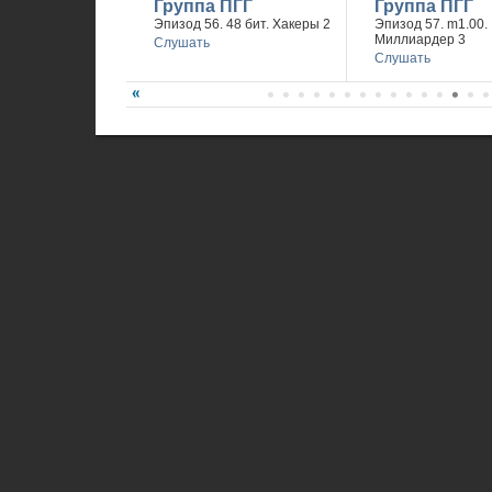
Группа ПГГ
Группа ПГГ
Эпизод 56. 48 бит. Хакеры 2
Эпизод 57. m1.00.
Миллиардер 3
Слушать
Слушать