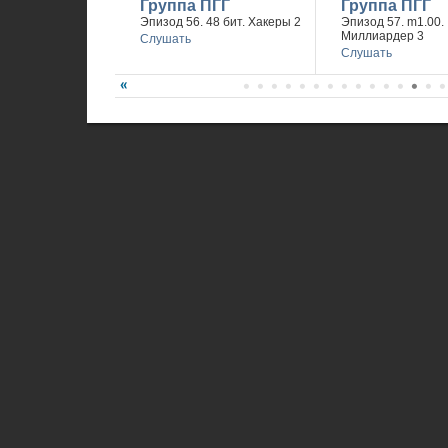
Группа ПГГ
Группа ПГГ
Эпизод 56. 48 бит. Хакеры 2
Эпизод 57. m1.00.
Миллиардер 3
Слушать
Слушать