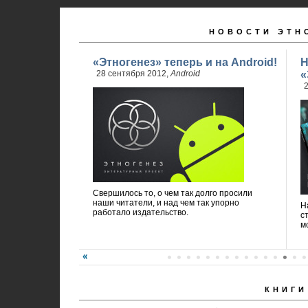
НОВОСТИ ЭТН
«Этногенез» теперь и на Android!
Н
28 сентября 2012,
Android
«
2
Свершилось то, о чем так долго просили
наши читатели, и над чем так упорно
Н
работало издательство.
с
м
КНИГИ