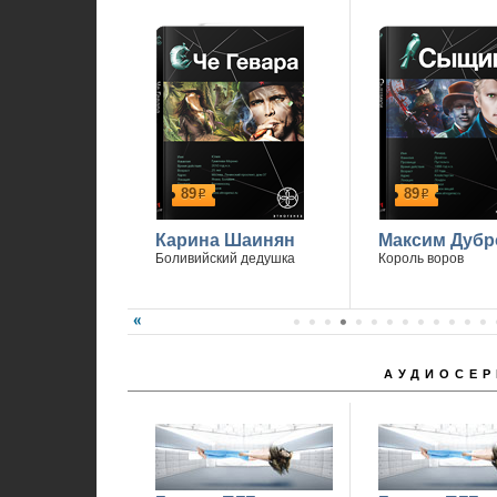
89
89
р
р
Карина Шаинян
Максим Дубр
Боливийский дедушка
Король воров
АУДИОСЕР