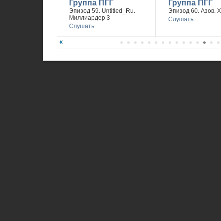
Группа ПГГ
Группа ПГГ
Эпизод 59. Untitled_Ru.
Эпизод 60. Азов. 
Миллиардер 3
Слушать
Слушать