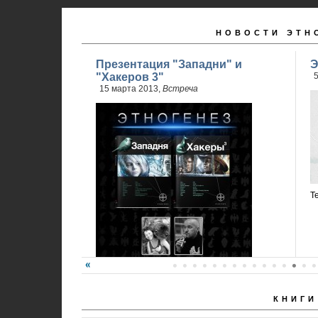
НОВОСТИ ЭТН
Презентация "Западни" и
Э
"Хакеров 3"
5
15 марта 2013,
Встреча
Т
КНИГИ
Карина Шаинян и Юрий Бурносов