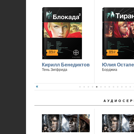
89
89
р
р
Кирилл Бенедиктов
Юлия Остапе
Тень Зигфрида
Борджиа
АУДИОСЕР