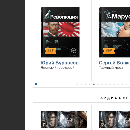
89
89
р
р
Юрий Бурносов
Сергей Волк
Японский городовой
Таёжный квест
АУДИОСЕР