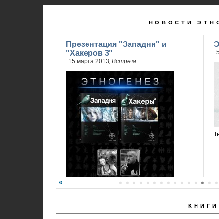
НОВОСТИ ЭТН
Презентация "Западни" и
Э
"Хакеров 3"
5
15 марта 2013,
Встреча
Т
КНИГИ
Карина Шаинян и Юрий Бурносов