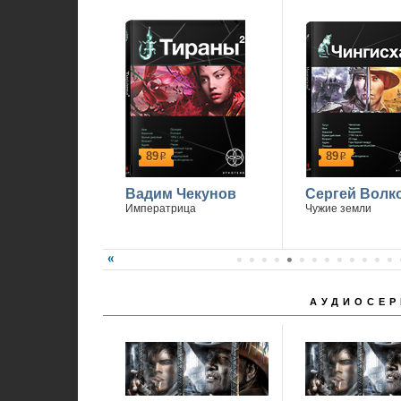
Спасибо, что вы с нами.
89
89
р
р
Вадим Чекунов
Сергей Волк
Императрица
Чужие земли
АУДИОСЕР