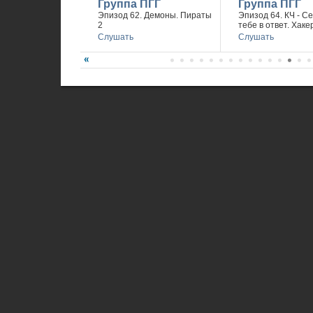
Группа ПГГ
Группа ПГГ
Эпизод 62. Демоны. Пираты
Эпизод 64. КЧ - С
2
тебе в ответ. Хаке
Слушать
Слушать