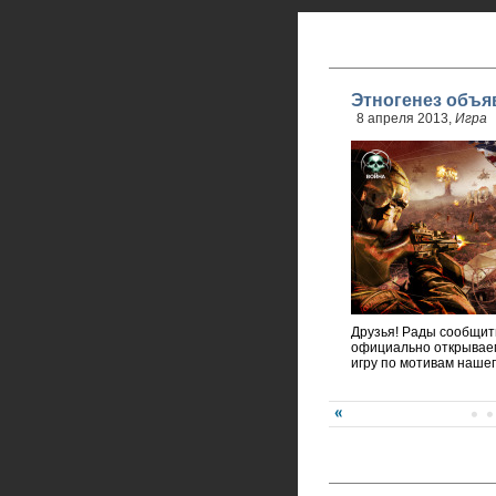
Этногенез объя
8 апреля 2013,
Игра
Друзья! Рады сообщить
официально открывае
игру по мотивам нашег