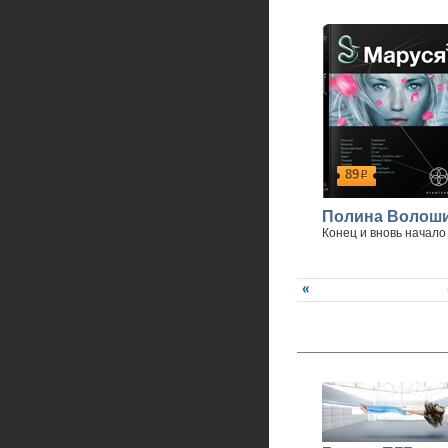
89
р
Полина Волош
Конец и вновь начало