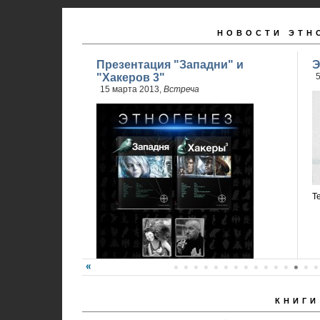
НОВОСТИ ЭТН
Презентация "Западни" и
Э
"Хакеров 3"
5
15 марта 2013,
Встреча
Т
КНИГИ
Карина Шаинян и Юрий Бурносов