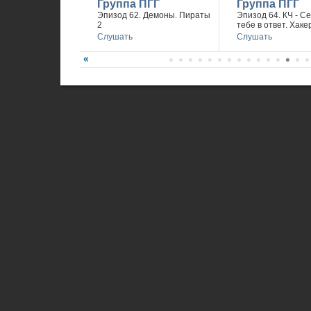
Группа ПГГ
Группа ПГГ
Эпизод 62. Демоны. Пираты
Эпизод 64. КЧ - С
2
тебе в ответ. Хаке
Слушать
Слушать