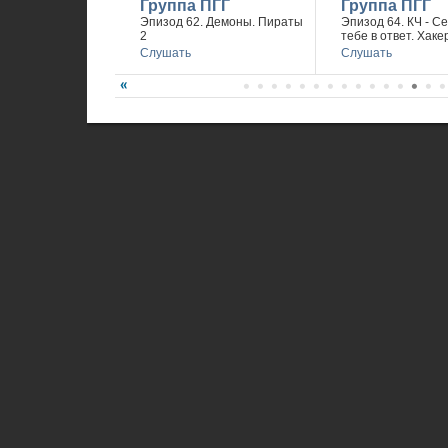
Группа ПГГ
Группа ПГГ
Эпизод 62. Демоны. Пираты
Эпизод 64. КЧ - С
2
тебе в ответ. Хаке
Слушать
Слушать