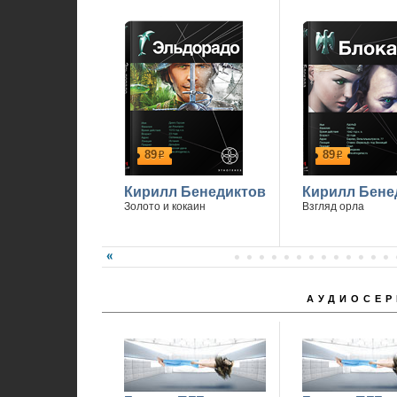
89
89
р
р
Кирилл Бенедиктов
Кирилл Бене
Золото и кокаин
Взгляд орла
АУДИОСЕР