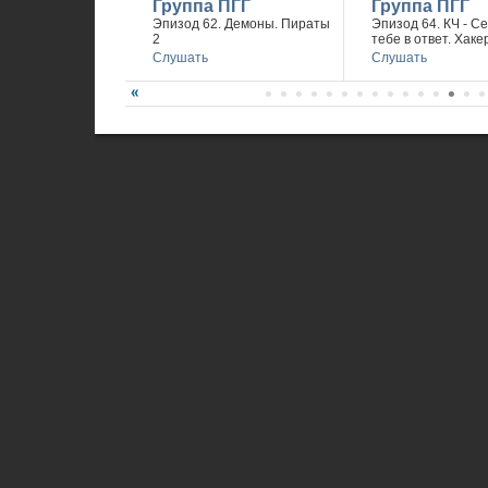
Группа ПГГ
Группа ПГГ
Эпизод 62. Демоны. Пираты
Эпизод 64. КЧ - С
2
тебе в ответ. Хаке
Слушать
Слушать