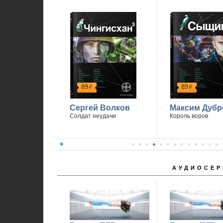
89
89
р
р
Сергей Волков
Максим Дубр
Солдат неудачи
Король воров
АУДИОСЕР