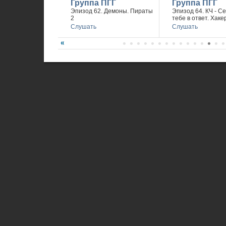
Группа ПГГ
Группа ПГГ
Эпизод 62. Демоны. Пираты
Эпизод 64. КЧ - С
2
тебе в ответ. Хаке
Слушать
Слушать