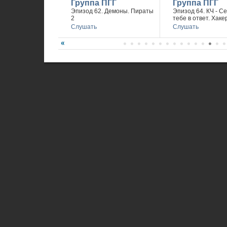
Группа ПГГ
Группа ПГГ
Эпизод 62. Демоны. Пираты
Эпизод 64. КЧ - С
2
тебе в ответ. Хаке
Слушать
Слушать