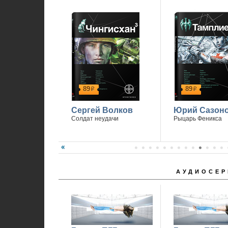
П
89
89
р
р
Сергей Волков
Юрий Сазон
Солдат неудачи
Рыцарь Феникса
АУДИОСЕР