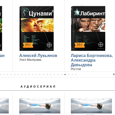
Победитель - Марина Дроздецкая
89
89
р
р
ан
Алексей Лукьянов
Лариса Бортникова,
Узел Милгрэма
Александра
Давыдова
Ростов
АУДИОСЕРИАЛ