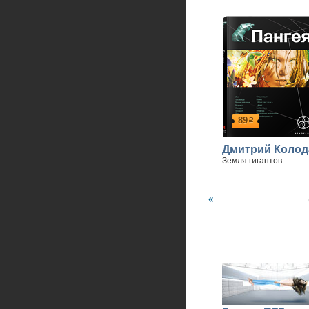
89
р
Дмитрий Колод
Земля гигантов