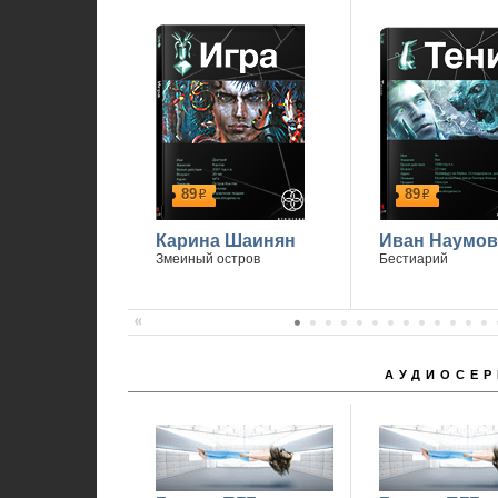
89
89
р
р
Карина Шаинян
Иван Наумов
Змеиный остров
Бестиарий
АУДИОСЕР