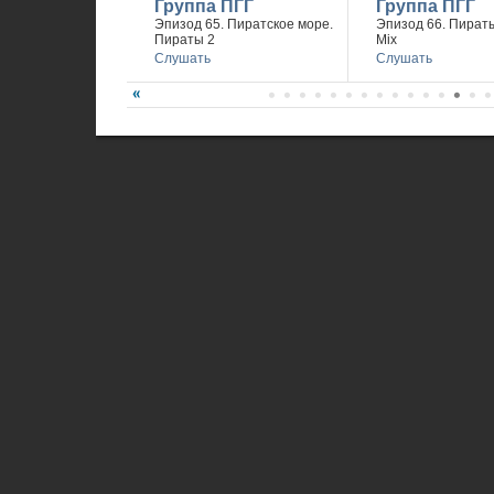
Группа ПГГ
Группа ПГГ
Эпизод 65. Пиратское море.
Эпизод 66. Пираты
Пираты 2
Mix
Слушать
Слушать