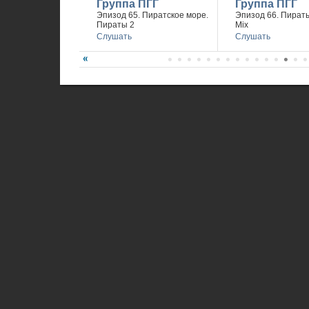
Группа ПГГ
Группа ПГГ
Эпизод 65. Пиратское море.
Эпизод 66. Пираты
Пираты 2
Mix
Слушать
Слушать