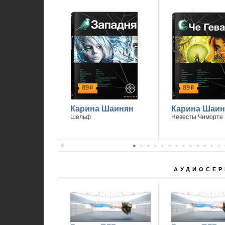
89
89
р
р
Карина Шаинян
Карина Шаин
Шельф
Невесты Чиморте
АУДИОСЕР