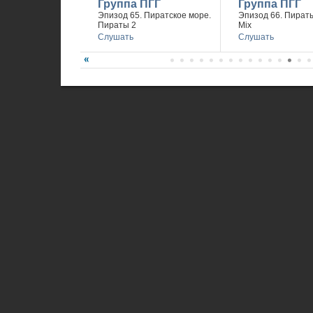
Группа ПГГ
Группа ПГГ
Эпизод 65. Пиратское море.
Эпизод 66. Пираты
Пираты 2
Mix
Слушать
Слушать