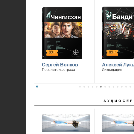
89
89
р
р
Сергей Волков
Алексей Лук
Повелитель страха
Ликвидация
АУДИОСЕР