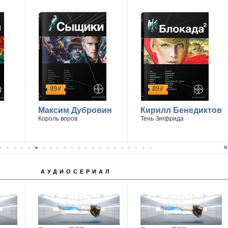
89
89
р
р
Максим Дубровин
Кирилл Бенедиктов
Король воров
Тень Зигфрида
АУДИОСЕРИАЛ