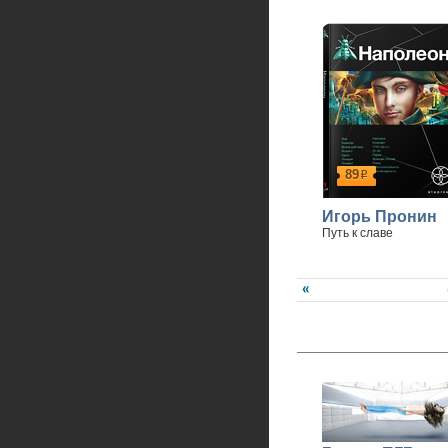
89
р
Игорь Пронин
Путь к славе