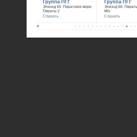
Группа ПГГ
Группа ПГГ
Эпизод 65. Пиратское море.
Эпизод 66. Пираты
Пираты 2
Mix
Слушать
Слушать