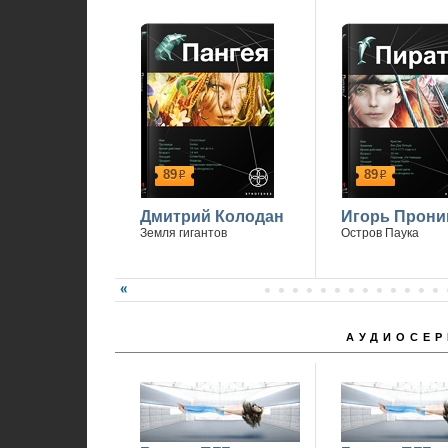
89
89
р
р
Дмитрий Колодан
Игорь Прони
Земля гигантов
Остров Паука
АУДИОСЕР