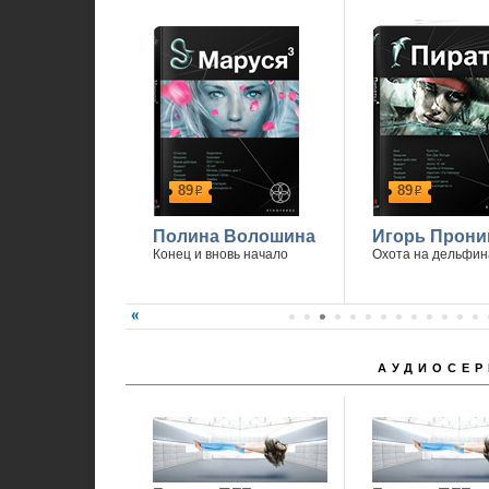
89
89
р
р
Полина Волошина
Игорь Прони
Конец и вновь начало
Охота на дельфин
АУДИОСЕР