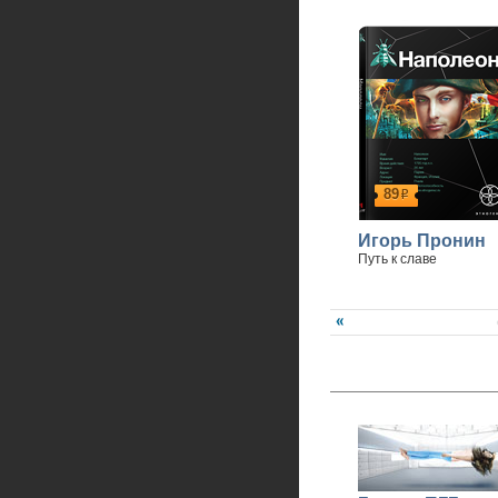
89
р
Игорь Пронин
Путь к славе