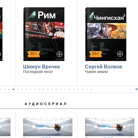
89
89
р
р
Шимун Врочек
Сергей Волков
Последний легат
Чужие земли
АУДИОСЕРИАЛ