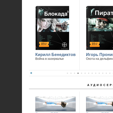
89
89
р
р
Кирилл Бенедиктов
Игорь Прони
Война в зазеркалье
Охота на дельфин
АУДИОСЕР