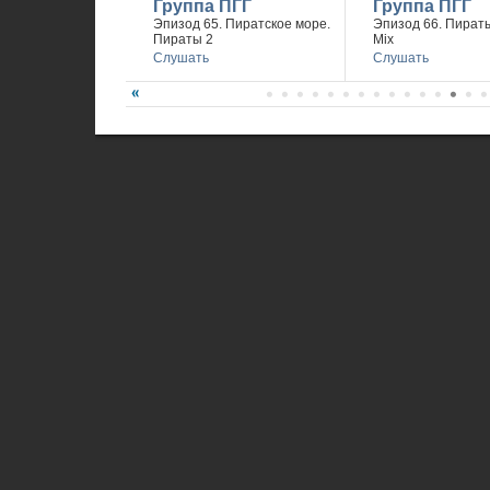
Группа ПГГ
Группа ПГГ
Эпизод 65. Пиратское море.
Эпизод 66. Пираты
Пираты 2
Mix
Слушать
Слушать