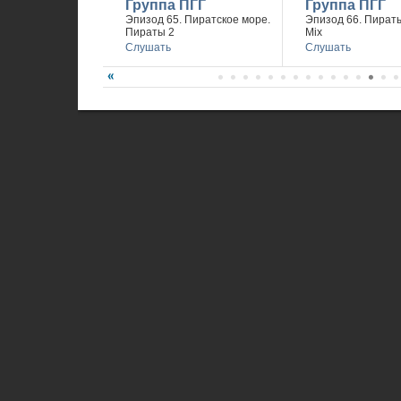
Группа ПГГ
Группа ПГГ
Эпизод 65. Пиратское море.
Эпизод 66. Пираты
Пираты 2
Mix
Слушать
Слушать