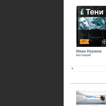
89
р
Иван Наумов
Бестиарий