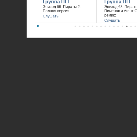
Группа ПГГ
Группа ПГГ
Эпизод 69. Пираты 2.
Эпизод 68. Пираты
Полная версия
Пименов и Агент 
ремикс
Слушать
Слушать