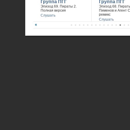
Группа ПГГ
Группа ПГГ
Эпизод 69. Пираты 2.
Эпизод 68. Пираты
Полная версия
Пименов и Агент 
ремикс
Слушать
Слушать