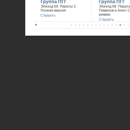
Группа ПГГ
Группа ПГГ
Эпизод 69. Пираты 2.
Эпизод 68. Пираты
Полная версия
Пименов и Агент 
ремикс
Слушать
Слушать