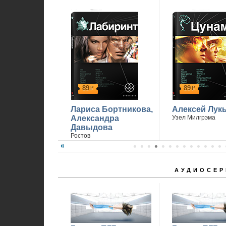
89
89
р
р
Лариса Бортникова,
Алексей Лук
Александра
Узел Милгрэма
Давыдова
Ростов
АУДИОСЕР