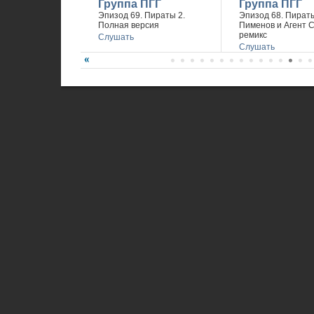
Группа ПГГ
Группа ПГГ
Эпизод 69. Пираты 2.
Эпизод 68. Пираты
Полная версия
Пименов и Агент 
ремикс
Слушать
Слушать