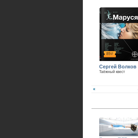
89
р
Сергей Волков
Таёжный квест