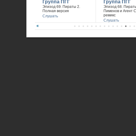
Группа ПГГ
Группа ПГГ
Эпизод 69. Пираты 2.
Эпизод 68. Пираты
Полная версия
Пименов и Агент 
ремикс
Слушать
Слушать