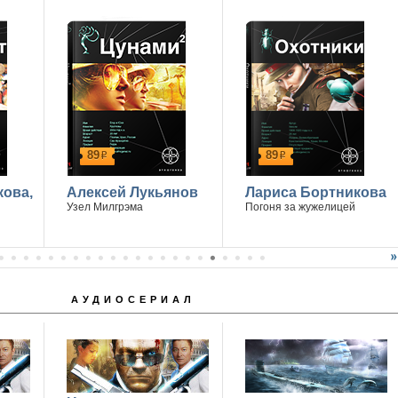
89
89
р
р
кова,
Алексей Лукьянов
Лариса Бортникова
Узел Милгрэма
Погоня за жужелицей
АУДИОСЕРИАЛ