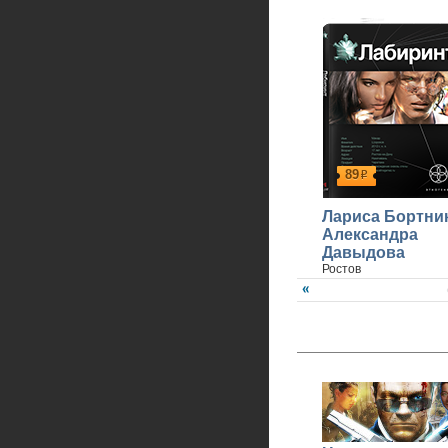
89
р
Лариса Бортни
Александра
Давыдова
Ростов