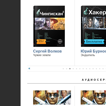
1
89
Бесплатно
р
Сергей Волков
Юрий Бурно
Чужие земли
Эндшпиль
АУДИОСЕР