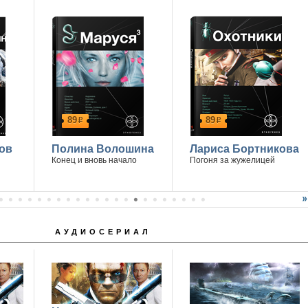
89
89
р
р
ов
Полина Волошина
Лариса Бортникова
Конец и вновь начало
Погоня за жужелицей
АУДИОСЕРИАЛ