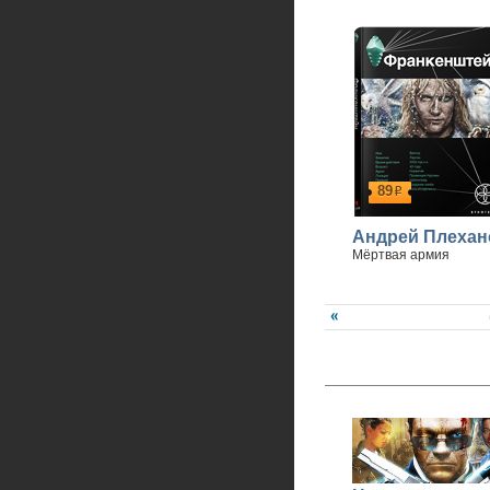
89
р
Андрей Плехан
Мёртвая армия