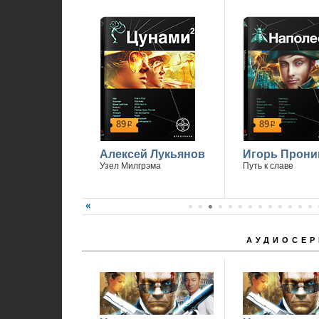
89
89
р
р
Алексей Лукьянов
Игорь Прони
Узел Милгрэма
Путь к славе
АУДИОСЕР