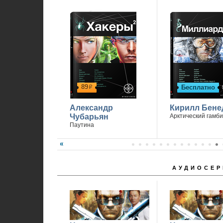
П
89
Бесплатно
р
Александр
Кирилл Бене
Чубарьян
Арктический гамби
Паутина
АУДИОСЕР