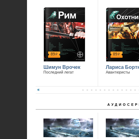
89
89
р
р
Шимун Врочек
Лариса Борт
Последний легат
Авантюристы
АУДИОСЕР