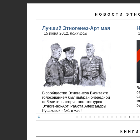
НОВОСТИ ЭТН
Лучший Этногенез-Арт мая
Н
15 июня 2012,
Конкурсы
1
В
с
В сообществе Этногенеза Вконтакте
с
голосованием был выбран очередной
м
победитель творческого конкурса -
р
Этногенез-Арт. Работа Александры
Русаковой - №1 в мае!
КНИГИ