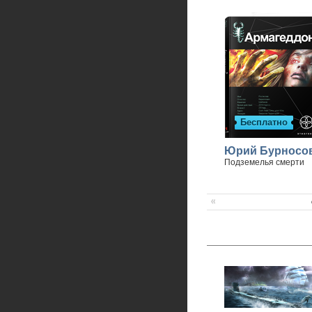
Бесплатно
Юрий Бурносо
Подземелья смерти