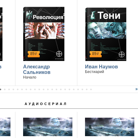
Победитель - Марина Дроздецкая
89
89
р
р
в
Александр
Иван Наумов
Сальников
Бестиарий
Начало
АУДИОСЕРИАЛ