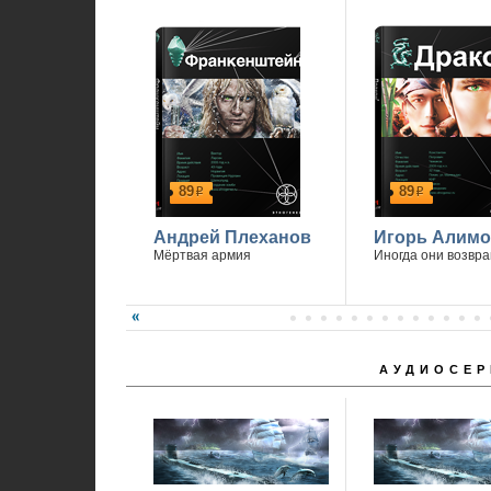
89
89
р
р
Андрей Плеханов
Игорь Алимо
Мёртвая армия
Иногда они возвр
АУДИОСЕР