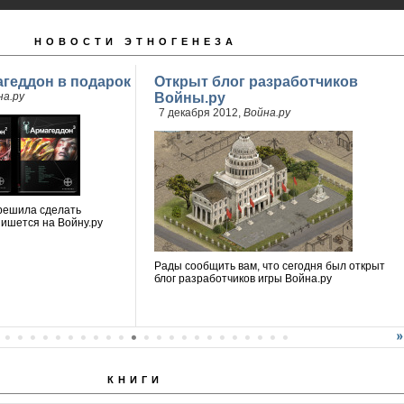
НОВОСТИ ЭТНОГЕНЕЗА
магеддон в подарок
Открыт блог разработчиков
на.ру
Войны.ру
7 декабря 2012,
Война.ру
решила сделать
пишется на Войну.ру
Рады сообщить вам, что сегодня был открыт
блог разработчиков игры Война.ру
КНИГИ