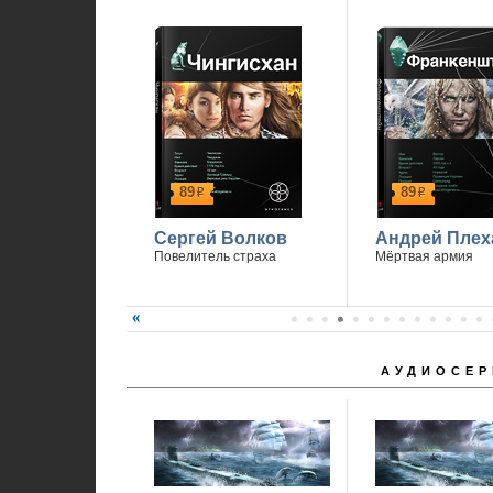
89
89
р
р
Сергей Волков
Андрей Плех
Повелитель страха
Мёртвая армия
АУДИОСЕР