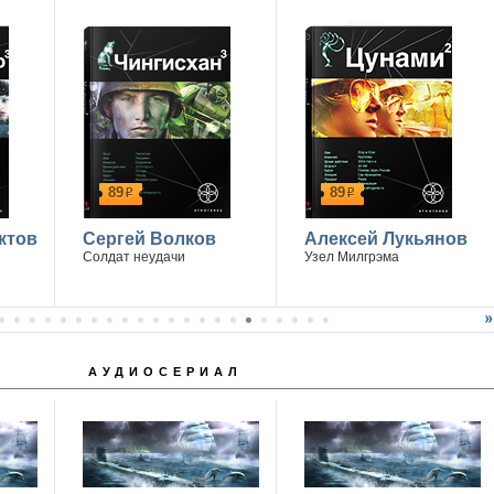
89
89
р
р
ктов
Сергей Волков
Алексей Лукьянов
Солдат неудачи
Узел Милгрэма
АУДИОСЕРИАЛ