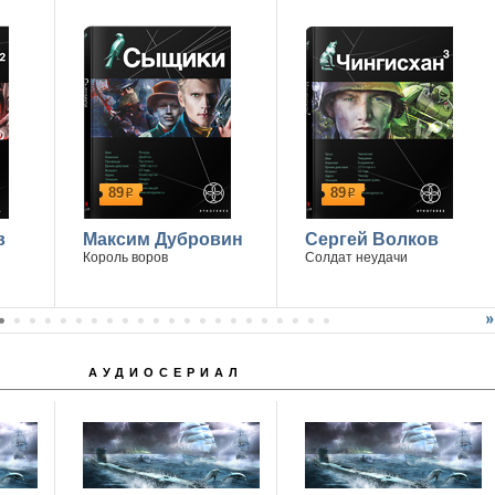
89
89
р
р
в
Максим Дубровин
Сергей Волков
Король воров
Солдат неудачи
АУДИОСЕРИАЛ