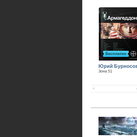
Бесплатно
Юрий Бурносо
Зона 51