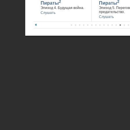
2
2
Пираты
Пираты
Эпизод 4. Будущая война.
Эпизод 5. Перегов
предательство.
Слушать
Слушать