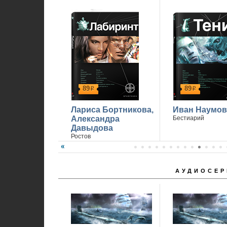
89
89
р
р
Лариса Бортникова,
Иван Наумов
Александра
Бестиарий
Давыдова
Ростов
АУДИОСЕР