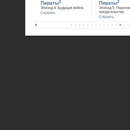
2
2
Пираты
Пираты
Эпизод 4. Будущая война.
Эпизод 5. Перегов
предательство.
Слушать
Слушать